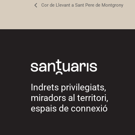
Cor de Llevant a Sant Pere de Montgrony
Indrets privilegiats,
miradors al territori,
espais de connexió