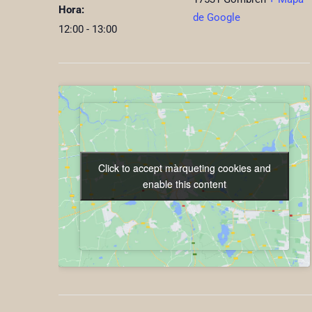
Hora:
de Google
12:00 - 13:00
Click to accept màrqueting cookies and
Click to accept màrqueting cookies and
enable this content
enable this content