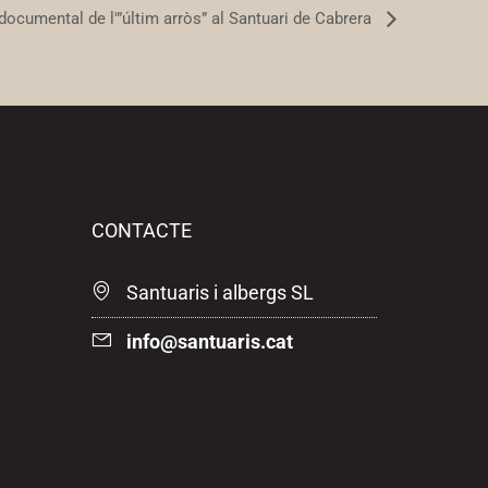
ocumental de l'”últim arròs” al Santuari de Cabrera
CONTACTE
Santuaris i albergs SL
fni
nas@o
iraut
tac.s