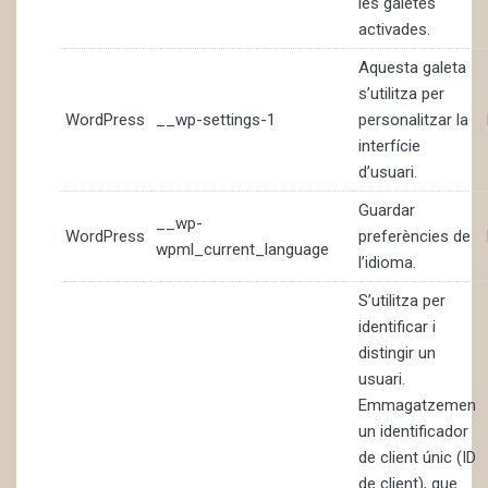
les galetes
activades.
Aquesta galeta
s’utilitza per
WordPress
__wp-settings-1
personalitzar la
interfície
d’usuari.
Guardar
__wp-
WordPress
preferències de
wpml_current_language
l’idioma.
S’utilitza per
identificar i
distingir un
usuari.
Emmagatzemen
un identificador
de client únic (ID
de client), que