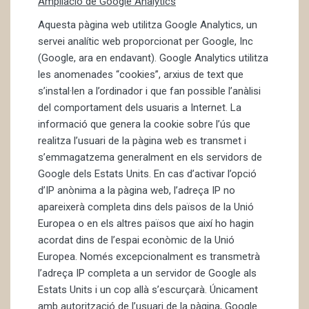
Ampliació de Google Analytics
Aquesta pàgina web utilitza Google Analytics, un
servei analític web proporcionat per Google, Inc
(Google, ara en endavant). Google Analytics utilitza
les anomenades “cookies”, arxius de text que
s’instal·len a l’ordinador i que fan possible l’anàlisi
del comportament dels usuaris a Internet. La
informació que genera la cookie sobre l’ús que
realitza l’usuari de la pàgina web es transmet i
s’emmagatzema generalment en els servidors de
Google dels Estats Units. En cas d’activar l’opció
d’IP anònima a la pàgina web, l’adreça IP no
apareixerà completa dins dels països de la Unió
Europea o en els altres països que així ho hagin
acordat dins de l’espai econòmic de la Unió
Europea. Només excepcionalment es transmetrà
l’adreça IP completa a un servidor de Google als
Estats Units i un cop allà s’escurçarà. Únicament
amb autorització de l’usuari de la pàgina, Google