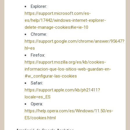
Explorer:
https://support.microsoft.com/es-
es/help/17442/windows-internet-explorer-
delete-manage-cookies#ie=ie-10
Chrome:
https://support.google.com/chrome/answer/95647?
hl=es
Firefox:
https://support.mozilla.org/es/kb/cookies-
informacion-que-los-sitios-web-guardan-en-
#w_configurar-las-cookies
Safari:
https://support.apple.com/kb/ph21411?
locale=es_ES
Opera:
https://help.opera.com/es/Windows/11.50/es-
ES/cookies.html