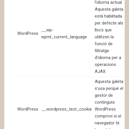
l’idioma actual.
Aquesta galeta
està habilitada
per defecte als
__wp-
llocs que
WordPress
wpml_current_language
utilitzen la
funció de
filtratge
d’idioma per a
operacions
AJAX.
Aquesta galeta
s’usa perquè el
gestor de
continguts
WordPress
__wordpress_test_cookie
WordPress
comprovi si el
navegador té